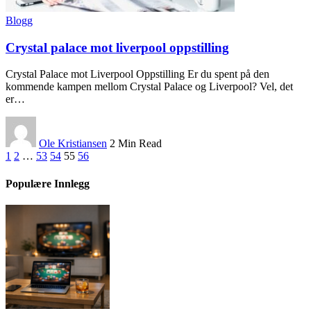
Blogg
Crystal palace mot liverpool oppstilling
Crystal Palace mot Liverpool Oppstilling Er du spent på den
kommende kampen mellom Crystal Palace og Liverpool? Vel, det
er
…
Ole Kristiansen
2 Min Read
1
2
…
53
54
55
56
Populære Innlegg