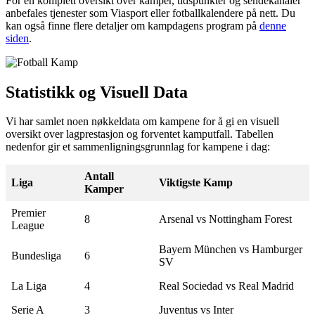
For en komplett oversikt over kamper, tidspunkter og sendekanaler
anbefales tjenester som Viasport eller fotballkalendere på nett. Du
kan også finne flere detaljer om kampdagens program på
denne
siden
.
Statistikk og Visuell Data
Vi har samlet noen nøkkeldata om kampene for å gi en visuell
oversikt over lagprestasjon og forventet kamputfall. Tabellen
nedenfor gir et sammenligningsgrunnlag for kampene i dag:
Antall
Liga
Viktigste Kamp
Kamper
Premier
8
Arsenal vs Nottingham Forest
League
Bayern München vs Hamburger
Bundesliga
6
SV
La Liga
4
Real Sociedad vs Real Madrid
Serie A
3
Juventus vs Inter