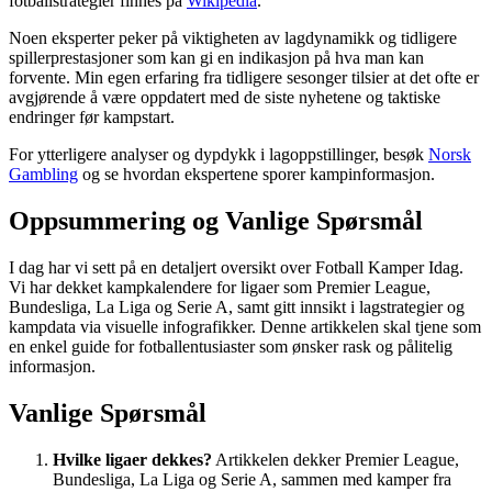
fotballstrategier finnes på
Wikipedia
.
Noen eksperter peker på viktigheten av lagdynamikk og tidligere
spillerprestasjoner som kan gi en indikasjon på hva man kan
forvente. Min egen erfaring fra tidligere sesonger tilsier at det ofte er
avgjørende å være oppdatert med de siste nyhetene og taktiske
endringer før kampstart.
For ytterligere analyser og dypdykk i lagoppstillinger, besøk
Norsk
Gambling
og se hvordan ekspertene sporer kampinformasjon.
Oppsummering og Vanlige Spørsmål
I dag har vi sett på en detaljert oversikt over Fotball Kamper Idag.
Vi har dekket kampkalendere for ligaer som Premier League,
Bundesliga, La Liga og Serie A, samt gitt innsikt i lagstrategier og
kampdata via visuelle infografikker. Denne artikkelen skal tjene som
en enkel guide for fotballentusiaster som ønsker rask og pålitelig
informasjon.
Vanlige Spørsmål
Hvilke ligaer dekkes?
Artikkelen dekker Premier League,
Bundesliga, La Liga og Serie A, sammen med kamper fra