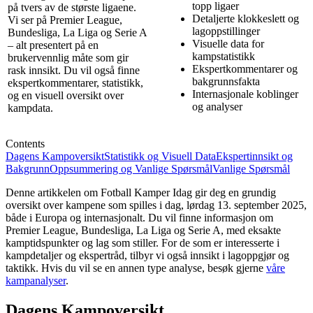
topp ligaer
på tvers av de største ligaene.
Detaljerte klokkeslett og
Vi ser på Premier League,
lagoppstillinger
Bundesliga, La Liga og Serie A
Visuelle data for
– alt presentert på en
kampstatistikk
brukervennlig måte som gir
Ekspertkommentarer og
rask innsikt. Du vil også finne
bakgrunnsfakta
ekspertkommentarer, statistikk,
Internasjonale koblinger
og en visuell oversikt over
og analyser
kampdata.
Contents
Dagens Kampoversikt
Statistikk og Visuell Data
Ekspertinnsikt og
Bakgrunn
Oppsummering og Vanlige Spørsmål
Vanlige Spørsmål
Denne artikkelen om Fotball Kamper Idag gir deg en grundig
oversikt over kampene som spilles i dag, lørdag 13. september 2025,
både i Europa og internasjonalt. Du vil finne informasjon om
Premier League, Bundesliga, La Liga og Serie A, med eksakte
kamptidspunkter og lag som stiller. For de som er interesserte i
kampdetaljer og ekspertråd, tilbyr vi også innsikt i lagoppgjør og
taktikk. Hvis du vil se en annen type analyse, besøk gjerne
våre
kampanalyser
.
Dagens Kampoversikt