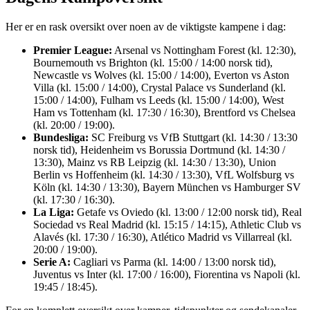
Her er en rask oversikt over noen av de viktigste kampene i dag:
Premier League:
Arsenal vs Nottingham Forest (kl. 12:30),
Bournemouth vs Brighton (kl. 15:00 / 14:00 norsk tid),
Newcastle vs Wolves (kl. 15:00 / 14:00), Everton vs Aston
Villa (kl. 15:00 / 14:00), Crystal Palace vs Sunderland (kl.
15:00 / 14:00), Fulham vs Leeds (kl. 15:00 / 14:00), West
Ham vs Tottenham (kl. 17:30 / 16:30), Brentford vs Chelsea
(kl. 20:00 / 19:00).
Bundesliga:
SC Freiburg vs VfB Stuttgart (kl. 14:30 / 13:30
norsk tid), Heidenheim vs Borussia Dortmund (kl. 14:30 /
13:30), Mainz vs RB Leipzig (kl. 14:30 / 13:30), Union
Berlin vs Hoffenheim (kl. 14:30 / 13:30), VfL Wolfsburg vs
Köln (kl. 14:30 / 13:30), Bayern München vs Hamburger SV
(kl. 17:30 / 16:30).
La Liga:
Getafe vs Oviedo (kl. 13:00 / 12:00 norsk tid), Real
Sociedad vs Real Madrid (kl. 15:15 / 14:15), Athletic Club vs
Alavés (kl. 17:30 / 16:30), Atlético Madrid vs Villarreal (kl.
20:00 / 19:00).
Serie A:
Cagliari vs Parma (kl. 14:00 / 13:00 norsk tid),
Juventus vs Inter (kl. 17:00 / 16:00), Fiorentina vs Napoli (kl.
19:45 / 18:45).