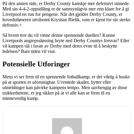
På den annen side, er Derby County kanskje mer defensivt sinnede.
Med sin 4-4-2-oppstilling er de sannsynligvis mer enn klare for å gi
Liverpool en run for pengene. Når det gjelder Derby County, er
hovedutløseren utvilsomt Krystian Bielik, som er kjent for sin sterke
defensiv.+
Så hvem tror du vil vinne denne spennende duellen? Kunne
Liverpools angrepssløssing bryte ned Derby Countys forsvar? Eller
vil kampen slå i favør av Derby med deres evne til å beskytte
ledelsen? Bare tiden vil vise.
Potensielle Utforinger
Mens vi ser frem til en spennende fotballkamp, er det viktig å huske
på at sporten er uforutsigbar. Uventede skader, bytter eller
utmeldinger kan påvirke kampens tempo. Men uavhengig av disse
usikkerhetene, er jeg sikker på at vi alle kan se frem til en
minneverdig kamp.