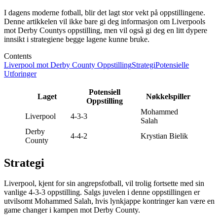
I dagens moderne fotball, blir det lagt stor vekt på oppstillingene.
Denne artikkelen vil ikke bare gi deg informasjon om Liverpools
mot Derby Countys oppstilling, men vil også gi deg en litt dypere
innsikt i strategiene begge lagene kunne bruke.
Contents
Liverpool mot Derby County Oppstilling
Strategi
Potensielle
Utforinger
Potensiell
Laget
Nøkkelspiller
Oppstilling
Mohammed
Liverpool
4-3-3
Salah
Derby
4-4-2
Krystian Bielik
County
Strategi
Liverpool, kjent for sin angrepsfotball, vil trolig fortsette med sin
vanlige 4-3-3 oppstilling. Salgs juvelen i denne oppstillingen er
utvilsomt Mohammed Salah, hvis lynkjappe kontringer kan være en
game changer i kampen mot Derby County.