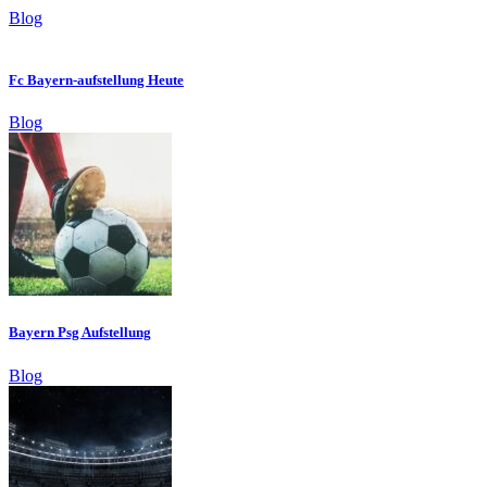
Blog
Fc Bayern-aufstellung Heute
Blog
Bayern Psg Aufstellung
Blog