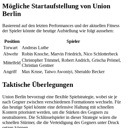
Mögliche Startaufstellung von Union
Berlin
Basierend auf den letzten Performances und der aktuellen Fitness
der Spieler könnte die heutige Aufstellung wie folgt aussehen:
Position
Spieler
Torwart
Andreas Luthe
Abwehr
Robin Knoche, Marvin Friedrich, Nico Schlotterbeck
Christopher Trimmel, Robert Andrich, Grischa Prömel,
Mittelfeld
Christian Gentner
Angriff
Max Kruse, Taiwo Awoniyi, Sheraldo Becker
Taktische Überlegungen
Union Berlin bevorzugt eine flexible Spielstrategie, wobei sie je
nach Gegner zwischen verschiedenen Formationen wechseln. Für
das heutige Spiel könnte eine defensive Haltung mit schnellen
Kontern priorisiert werden, um die Stärken des Gegners zu
neutralisieren. Die Schlüsselspieler in dieser Strategie wären die
schnellen Stürmer, die die Verteidigung des Gegners unter Druck
setzen können.