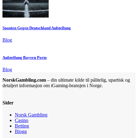
Spanien Gegen Deutschland Aufstellung
Blog
Aufstellung Bayern Porto
Blog
NorskGambling.com
– din ultimate kilde til pålitelig, upartisk og
detaljert informasjon om iGaming-bransjen i Norge.
Sider
Norsk Gambling
Casino
Betting
Blogg