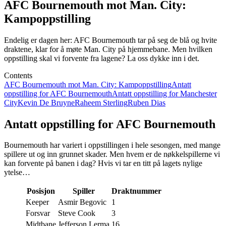
AFC Bournemouth mot Man. City:
Kampoppstilling
Endelig er dagen her: AFC Bournemouth tar på seg de blå og hvite
draktene, klar for å møte Man. City på hjemmebane. Men hvilken
oppstilling skal vi forvente fra lagene? La oss dykke inn i det.
Contents
AFC Bournemouth mot Man. City: Kampoppstilling
Antatt
oppstilling for AFC Bournemouth
Antatt oppstilling for Manchester
City
Kevin De Bruyne
Raheem Sterling
Ruben Dias
Antatt oppstilling for AFC Bournemouth
Bournemouth har variert i oppstillingen i hele sesongen, med mange
spillere ut og inn grunnet skader. Men hvem er de nøkkelspillerne vi
kan forvente på banen i dag? Hvis vi tar en titt på lagets nylige
ytelse…
Posisjon
Spiller
Draktnummer
Keeper
Asmir Begovic
1
Forsvar
Steve Cook
3
Midtbane
Jefferson Lerma
16