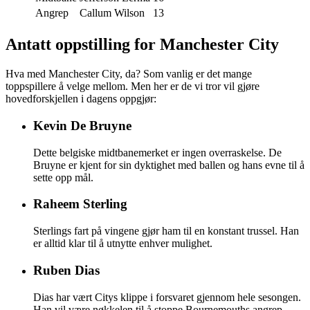
Angrep
Callum Wilson
13
Antatt oppstilling for Manchester City
Hva med Manchester City, da? Som vanlig er det mange
toppspillere å velge mellom. Men her er de vi tror vil gjøre
hovedforskjellen i dagens oppgjør:
Kevin De Bruyne
Dette belgiske midtbanemerket er ingen overraskelse. De
Bruyne er kjent for sin dyktighet med ballen og hans evne til å
sette opp mål.
Raheem Sterling
Sterlings fart på vingene gjør ham til en konstant trussel. Han
er alltid klar til å utnytte enhver mulighet.
Ruben Dias
Dias har vært Citys klippe i forsvaret gjennom hele sesongen.
Han vil være nøkkelen til å stoppe Bournemouths angrep.