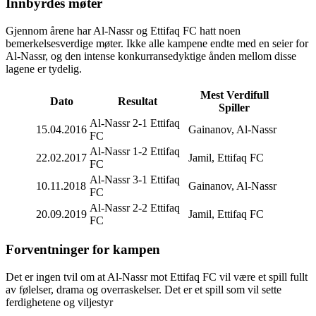
Innbyrdes møter
Gjennom årene har Al-Nassr og Ettifaq FC hatt noen
bemerkelsesverdige møter. Ikke alle kampene endte med en seier for
Al-Nassr, og den intense konkurransedyktige ånden mellom disse
lagene er tydelig.
Mest Verdifull
Dato
Resultat
Spiller
Al-Nassr 2-1 Ettifaq
15.04.2016
Gainanov, Al-Nassr
FC
Al-Nassr 1-2 Ettifaq
22.02.2017
Jamil, Ettifaq FC
FC
Al-Nassr 3-1 Ettifaq
10.11.2018
Gainanov, Al-Nassr
FC
Al-Nassr 2-2 Ettifaq
20.09.2019
Jamil, Ettifaq FC
FC
Forventninger for kampen
Det er ingen tvil om at Al-Nassr mot Ettifaq FC vil være et spill fullt
av følelser, drama og overraskelser. Det er et spill som vil sette
ferdighetene og viljestyr