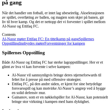
på gang
Når det handler om fotball, er intet lag ubeseirelig. Akselerasjonen
av spillet, overføring av ballen, og magien som skjer på banen, gir
liv til hver kamp. Og det er nettopp det vi forventer i spillet mellom
Al-Nassr og Ettifaq FC.
Contents
Al-Nassr møter Ettifaq FC: En tittelkamp på gang
Spillernes
Oppstilling
Innbyrdes møter
Forventninger for kampen
Spillernes Oppstilling
Både Al-Nassr og Ettifaq FC har sterke lagoppstillinger. Her er et
glimt av hva vi kan forvente i selve kampen:
Al-Nassr vil sannsynligvis bringe deres stjerneforwards til
feltet for å presse på med offensive strategier.
Ettifaq FC, på den andre siden, er kjent for sine betydelige
forsvarsspill og kan motvirke Al-Nassr’s angrep ved å bygge
en solid defensiv mur.
Gainanov, som er en nøkkelspiller for Al-Nassr, kan potensielt
bringe stor virkning i kampen med hans dyktighet.