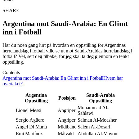
SHARE
Argentina mot Saudi-Arabia: En Glimt
inn i Fotball
Har du noen gang lurt på hvordan en oppstilling for Argentinas
herrelandslag i fotball ville se ut mot Saudi-Arabias herrelandslag i
fotball? Vel, sett deg tilbake, for jeg skal ta deg gjennom en tenkt
oppstilling.
Contents
Argentina mot Saudi-Arabia: En Glimt inn i Fotball
Hvem har
overtaket?
Argentina
Saudi-Arabia
Posisjon
Oppstilling
Oppstilling
Mohammad Al-
Lionel Messi
Angriper
Sahlawi
Sergio Agüero
Angriper
Salman Al-Moasher
Angel Di Maria
Midtbane
Salem Al-Dosari
Emi Martínez
Målvakt
Abdullah Al-Mayouf