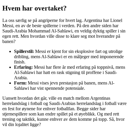
Hvem har overtaket?
La oss særlig se på angriperne for hvert lag. Argentina har Lionel
Messi, en av de beste spillerne i verden. På den andre siden har
Saudi-Arabia Mohammad Al-Sahlawi, en veldig dyktig spiller i sin
egen rett. Men hvordan ville disse to klare seg mot hverandre på
banen?
Spillerstil:
Messi er kjent for sin eksplosive fart og utrolige
dribling, mens Al-Sahlawi er en måljeger med imponerende
finish.
Erfaring:
Messi har flere år med erfaring på toppnivå, mens
Al-Sahlawi har hatt en rask stigning til proffene i Saudi-
Arabia.
Form:
Messi vises jevn prestasjon på banen, mens Al-
Sahlawi har vist spennende potensiale.
Uansett hvordan det går, ville en match mellom Argentinas
herrelandslag i fotball og Saudi-Arabias herrelandslag i fotball være
en fest for øynene for enhver fotballfan. Begge sider har
stjernespillere som kan endre spillet på et øyeblikk. Og med rett
trening og taktikk, kunne enhver av dem komme på topp. Så, hvor
vil din lojalitet ligge?