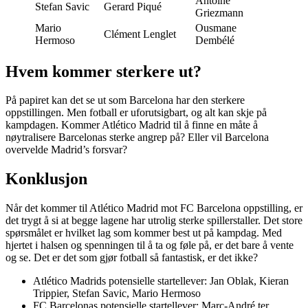
Antoine
Stefan Savic
Gerard Piqué
Griezmann
Mario
Ousmane
Clément Lenglet
Hermoso
Dembélé
Hvem kommer sterkere ut?
På papiret kan det se ut som Barcelona har den sterkere
oppstillingen. Men fotball er uforutsigbart, og alt kan skje på
kampdagen. Kommer Atlético Madrid til å finne en måte å
nøytralisere Barcelonas sterke angrep på? Eller vil Barcelona
overvelde Madrid’s forsvar?
Konklusjon
Når det kommer til Atlético Madrid mot FC Barcelona oppstilling, er
det trygt å si at begge lagene har utrolig sterke spillerstaller. Det store
spørsmålet er hvilket lag som kommer best ut på kampdag. Med
hjertet i halsen og spenningen til å ta og føle på, er det bare å vente
og se. Det er det som gjør fotball så fantastisk, er det ikke?
Atlético Madrids potensielle startellever: Jan Oblak, Kieran
Trippier, Stefan Savic, Mario Hermoso
FC Barcelonas potensielle startellever: Marc-André ter