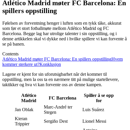
Atlético Madrid møter FC Barcelona: En
spillers oppstilling
Følelsen av forventning henger i luften som en tykk tåke, akkurat
som før et stort fotballmøte mellom Atlético Madrid og FC
Barcelona. Begge lag har utrolige talenter i sin oppstilling, og i
denne artikkelen skal vi dykke ned i hvilke spillere vi kan forvente å
se på banen.
Contents
Atlético Madrid møter FC Barcelona: En spillers oppstilling
Hvem
kommer sterkere ut?
Konklusjon
Lagene er kjent for sin uforutsigbarhet når det kommer til
oppstilling, men la oss ta en nærmere titt på mulige startellevere,
taktikker og hva vi kan forvente oss av denne kampen.
Atlético
Spiller å se opp
FC Barcelona
Madrid
for
Marc-André ter
Jan Oblak
Luis Suárez
Stegen
Kieran
Sergiño Dest
Lionel Messi
Trippier