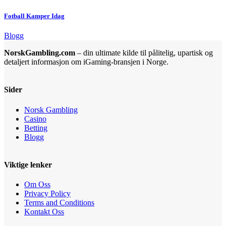
Fotball Kamper Idag
Blogg
NorskGambling.com
– din ultimate kilde til pålitelig, upartisk og
detaljert informasjon om iGaming-bransjen i Norge.
Sider
Norsk Gambling
Casino
Betting
Blogg
Viktige lenker
Om Oss
Privacy Policy
Terms and Conditions
Kontakt Oss