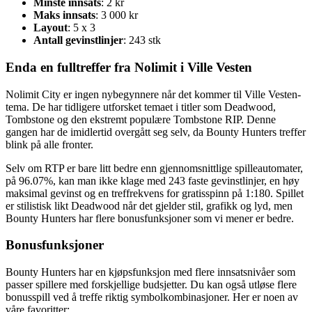
Minste innsats
: 2 kr
Maks innsats
: 3 000 kr
Layout
: 5 x 3
Antall gevinstlinjer
: 243 stk
Enda en fulltreffer fra Nolimit i Ville Vesten
Nolimit City er ingen nybegynnere når det kommer til Ville Vesten-
tema. De har tidligere utforsket temaet i titler som Deadwood,
Tombstone og den ekstremt populære Tombstone RIP. Denne
gangen har de imidlertid overgått seg selv, da Bounty Hunters treffer
blink på alle fronter.
Selv om RTP er bare litt bedre enn gjennomsnittlige spilleautomater,
på 96.07%, kan man ikke klage med 243 faste gevinstlinjer, en høy
maksimal gevinst og en treffrekvens for gratisspinn på 1:180. Spillet
er stilistisk likt Deadwood når det gjelder stil, grafikk og lyd, men
Bounty Hunters har flere bonusfunksjoner som vi mener er bedre.
Bonusfunksjoner
Bounty Hunters har en kjøpsfunksjon med flere innsatsnivåer som
passer spillere med forskjellige budsjetter. Du kan også utløse flere
bonusspill ved å treffe riktig symbolkombinasjoner. Her er noen av
våre favoritter: