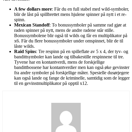
A few dollars more
: Får du en full stabel med wild-symboler,
blir de låst på spillbrettet mens hjulene spinner på nytt i et re-
spinn.
Mexican Standoff
: To bonussymboler på samme rad gjør at
raden spinner på nytt, mens de andre radene står stille.
Bonussymbolene blir også til wilds og får en multiplikator på
x6. Får du flere bonussymboler under omspinnet, blir de til
låste wilds.
Raid Spins
: Tre respinn på en spilleflate av 5 x 4, der tyv- og
bandittsymboler kan lande og tilbakestille respinnene til tre.
Tyvene har en kontantverdi, mens de forskjellige
bandittbossene har kontantverdier men kan også øke gevinster
fra andre symboler på forskjellige måter. Spesielle dusørjegere
kan også lande og fange de kriminelle, samtidig som de legger
til en gevinstmultiplikator på opptil x12.