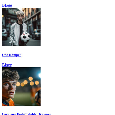
Blogg
Odd Kamper
Blogg
Levanger Fotballklubb – Kamper