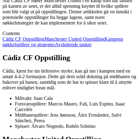
Når Cádiz CF møter Manchester United i en kamp som har fansen
på kanten av setet, er det alltid spenning knyttet til hvilke spillere
som blir valgt ut på oppstillingen. Denne artikkelen gir en innsikt i
potensielle oppstillinger fra begge lagene, samt noen
nøkkelstrategier de kan implementere for å sikre seier.
Contents
Cádiz CF Oppstilling
Manchester United Oppstilling
Kampens
nøkkelspillere og strategier
Avsluttende tanker
Cádiz CF Oppstilling
Cádiz, kjent for sin defensive styrke, kan gå inn i kampen med en
antatt 4-4-2 formasjon. Dette gir dem solid dekning på midtbanen og
bakover på banen, samtidig som de har to spisser klare til å utnytte
enhver mulighet foran mål.
Målvakt: Juan Cala
Forsvarsspillere: Marcos Mauro, Fali, Luis Espino, Isaac
Carcelén
Midtbanespillere: Jens Jønsson, Álex Fernández, Salvi
Sánchez, Perea
Spisser: Álvaro Negredo, Rubén Sobrino