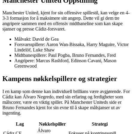
Manchester United Oppstilling
Manchester United, kjent for sin offensive spillestil, kan velge en 4-
3-3 formasjon for å maksimere sitt angrep. Dette vil gi dem tre
angripere sammen med en offensiv midtbaneline som kan skape
sjanser og presse Cádiz-forsvaret.
Målvakt: David de Gea
Forsvarsspillere: Aaron Wan-Bissaka, Harry Maguire, Victor
Lindelöf, Luke Shaw
Midtbanespillere: Paul Pogba, Bruno Fernandes, Fred
Angripere: Marcus Rashford, Edinson Cavani, Mason
Greenwood
Kampens nøkkelspillere og strategier
I en kamp som denne kan individuell brillians være avgjørende. For
Cádiz kan Álvaro Negredo, med sin erfaring og ferdigheter som
målscorer, være en viktig spiller. På Manchester Uniteds side er
Bruno Fernandes kjent for sin evne til å skape målsjanser ut av
ingenting.
Lag
Nøkkelspiller
Strategi
Álvaro
Cádiz CF
Fokuser på kontringsspill