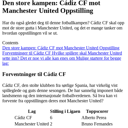
Den store kampen: Cádiz CF mot
Manchester United Oppstilling
Har du også gledet deg til denne fotballkampen? Cádiz CF skal opp
mot de store gutta i Manchester United, og det er mange tanker om
hvordan oppstillingen vil se ut.
Contents
Den store kampen: Cádiz CF mot Manchester United Oppstilling
Forventninger til Cádiz CF
Hvilke spillere skal Manchester United
sette inn?
Det er noe vi alle kan enes om
Mulige startere for begge
lag:
Forventninger til Cádiz CF
Cádiz CF, den stolte klubben fra sørlige Spania, har virkelig vist
spilleglede og guts denne sesongen. De har sannelig imponert både
landsmenn og den internasjonale fotballverdenen. Så hva kan vi
forvente fra oppstillingen deres mot Manchester United?
Lag
Stilling i Ligaen
Toppscorer
Cádiz CF
6
Alberto Perea
Manchester United
2
Bruno Fernandes