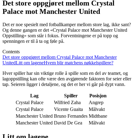
Det store oppgjøret mellom Crystal
Palace mot Manchester United
Det er noe spesielt med fotballkamper mellom store lag, ikke sant?
Og denne gangen er det «Crystal Palace mot Manchester United
Oppstilling» som står i fokus. Forventningene er på topp og
spenningen er til å ta og føle på.
Contents
Det store oppgjøret mellom Crystal Palace mot Manchester
United
Litt om lagene
Hvem blir matchens nøkkelspillere?
Hver spiller har sin viktige rolle å spille som en del av teamet, og
lagoppstilling kan ofte være den avgjørende faktoren for seier eller
tap. Seieren ligger i detaljene, og det er her vi går på dypt vann.
Lag
Spiller
Posisjon
Crystal Palace
Wilfried Zaha
Angrep
Crystal Palace
Vicente Guaita
Målvakt
Manchester United
Bruno Fernandes
Midtbane
Manchester United
David De Gea
Målvakt
Litt om lagene