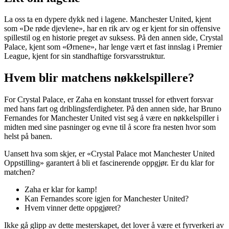
La oss ta en dypere dykk ned i lagene. Manchester United, kjent
som «De røde djevlene», har en rik arv og er kjent for sin offensive
spillestil og en historie preget av suksess. På den annen side, Crystal
Palace, kjent som «Ørnene», har lenge vært et fast innslag i Premier
League, kjent for sin standhaftige forsvarsstruktur.
Hvem blir matchens nøkkelspillere?
For Crystal Palace, er Zaha en konstant trussel for ethvert forsvar
med hans fart og driblingsferdigheter. På den annen side, har Bruno
Fernandes for Manchester United vist seg å være en nøkkelspiller i
midten med sine pasninger og evne til å score fra nesten hvor som
helst på banen.
Uansett hva som skjer, er «Crystal Palace mot Manchester United
Oppstilling» garantert å bli et fascinerende oppgjør. Er du klar for
matchen?
Zaha er klar for kamp!
Kan Fernandes score igjen for Manchester United?
Hvem vinner dette oppgjøret?
Ikke gå glipp av dette mesterskapet, det lover å være et fyrverkeri av