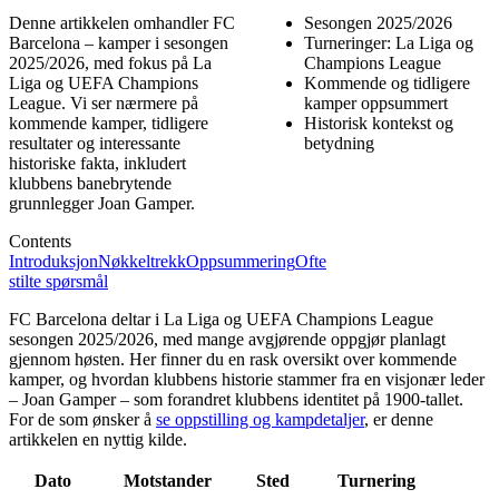
Denne artikkelen omhandler FC
Sesongen 2025/2026
Barcelona – kamper i sesongen
Turneringer: La Liga og
2025/2026, med fokus på La
Champions League
Liga og UEFA Champions
Kommende og tidligere
League. Vi ser nærmere på
kamper oppsummert
kommende kamper, tidligere
Historisk kontekst og
resultater og interessante
betydning
historiske fakta, inkludert
klubbens banebrytende
grunnlegger Joan Gamper.
Contents
Introduksjon
Nøkkeltrekk
Oppsummering
Ofte
stilte spørsmål
FC Barcelona deltar i La Liga og UEFA Champions League
sesongen 2025/2026, med mange avgjørende oppgjør planlagt
gjennom høsten. Her finner du en rask oversikt over kommende
kamper, og hvordan klubbens historie stammer fra en visjonær leder
– Joan Gamper – som forandret klubbens identitet på 1900-tallet.
For de som ønsker å
se oppstilling og kampdetaljer
, er denne
artikkelen en nyttig kilde.
Dato
Motstander
Sted
Turnering