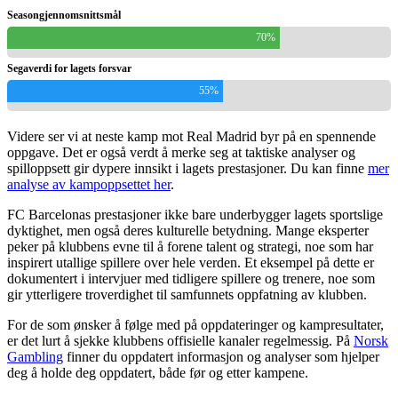
Seasongjennomsnittsmål
70%
Segaverdi for lagets forsvar
55%
Videre ser vi at neste kamp mot Real Madrid byr på en spennende
oppgave. Det er også verdt å merke seg at taktiske analyser og
spilloppsett gir dypere innsikt i lagets prestasjoner. Du kan finne
mer
analyse av kampoppsettet her
.
FC Barcelonas prestasjoner ikke bare underbygger lagets sportslige
dyktighet, men også deres kulturelle betydning. Mange eksperter
peker på klubbens evne til å forene talent og strategi, noe som har
inspirert utallige spillere over hele verden. Et eksempel på dette er
dokumentert i intervjuer med tidligere spillere og trenere, noe som
gir ytterligere troverdighet til samfunnets oppfatning av klubben.
For de som ønsker å følge med på oppdateringer og kampresultater,
er det lurt å sjekke klubbens offisielle kanaler regelmessig. På
Norsk
Gambling
finner du oppdatert informasjon og analyser som hjelper
deg å holde deg oppdatert, både før og etter kampene.