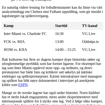
En naturlig videre lesning for fotballentusiaster kan du finne via vårt
analyseinnlegg om Chelsea mot Fulham oppstilling
, som gir innsikt i
lagstrategier og spillerovergang.
Kamp
Starttid
TV-kanal
Inter Miami vs. Charlotte FC
16:30
VG Live
FCK vs. MJA
13:00
Oddstips.io
HOM vs. KHA
14:00 – 15:25
VG Live
Bak kulissene har flere av dagens kamper dype historiske røtter og
uforglemmelige øyeblikk som har formet ligaene. For eksempel har
lag som Inter Miami opplevd store opp- og nedturer, og deres
prestasjoner har både fans og kritikere satt søkelys på taktiske
endringer og spillerprestasjoner. Kjente interaksjoner med managere
og spillere har blitt nøye dokumentert i intervjuer på anerkjente
kilder som
ESPN
.
Mange av de norske lagene har også unike historier. Noen klubber
har et sterkt lokalt engasjement, mens andre eksperimenterer med
internasjonale spillere for å styrke sine lag. Ved å følge slike kamper,