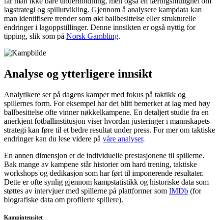
får man ikke bare underholdning, men også en læringsmulighet om
lagstrategi og spillutvikling. Gjennom å analysere kampdata kan
man identifisere trender som økt ballbesittelse eller strukturelle
endringer i lagoppstillinger. Denne innsikten er også nyttig for
tipping, slik som på
Norsk Gambling
.
Analyse og ytterligere innsikt
Analytikere ser på dagens kamper med fokus på taktikk og
spillernes form. For eksempel har det blitt bemerket at lag med høy
ballbesittelse ofte vinner nøkkelkampene. En detaljert studie fra en
anerkjent fotballinstitusjon viser hvordan justeringer i mannskapets
strategi kan føre til et bedre resultat under press. For mer om taktiske
endringer kan du lese videre på
våre analyser
.
En annen dimensjon er de individuelle prestasjonene til spillerne.
Bak mange av kampene står historier om hard trening, taktiske
workshops og dedikasjon som har ført til imponerende resultater.
Dette er ofte synlig gjennom kampstatistikk og historiske data som
støttes av intervjuer med spillerne på plattformer som
IMDb
(for
biografiske data om profilerte spillere).
Kampintensitet