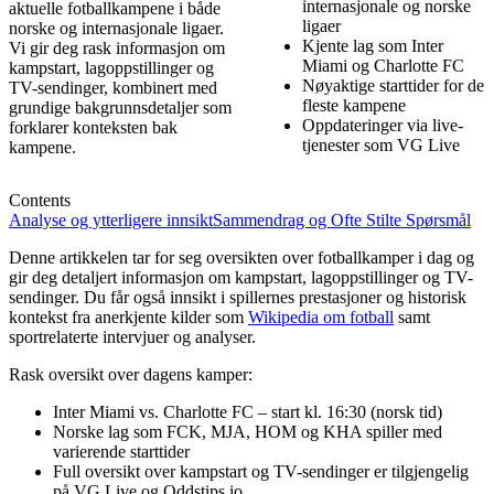
internasjonale og norske
aktuelle fotballkampene i både
ligaer
norske og internasjonale ligaer.
Kjente lag som Inter
Vi gir deg rask informasjon om
Miami og Charlotte FC
kampstart, lagoppstillinger og
Nøyaktige starttider for de
TV-sendinger, kombinert med
fleste kampene
grundige bakgrunnsdetaljer som
Oppdateringer via live-
forklarer konteksten bak
tjenester som VG Live
kampene.
Contents
Analyse og ytterligere innsikt
Sammendrag og Ofte Stilte Spørsmål
Denne artikkelen tar for seg oversikten over fotballkamper i dag og
gir deg detaljert informasjon om kampstart, lagoppstillinger og TV-
sendinger. Du får også innsikt i spillernes prestasjoner og historisk
kontekst fra anerkjente kilder som
Wikipedia om fotball
samt
sportrelaterte intervjuer og analyser.
Rask oversikt over dagens kamper:
Inter Miami vs. Charlotte FC – start kl. 16:30 (norsk tid)
Norske lag som FCK, MJA, HOM og KHA spiller med
varierende starttider
Full oversikt over kampstart og TV-sendinger er tilgjengelig
på VG Live og Oddstips.io