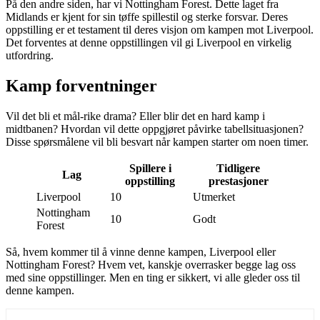
På den andre siden, har vi Nottingham Forest. Dette laget fra
Midlands er kjent for sin tøffe spillestil og sterke forsvar. Deres
oppstilling er et testament til deres visjon om kampen mot Liverpool.
Det forventes at denne oppstillingen vil gi Liverpool en virkelig
utfordring.
Kamp forventninger
Vil det bli et mål-rike drama? Eller blir det en hard kamp i
midtbanen? Hvordan vil dette oppgjøret påvirke tabellsituasjonen?
Disse spørsmålene vil bli besvart når kampen starter om noen timer.
Spillere i
Tidligere
Lag
oppstilling
prestasjoner
Liverpool
10
Utmerket
Nottingham
10
Godt
Forest
Så, hvem kommer til å vinne denne kampen, Liverpool eller
Nottingham Forest? Hvem vet, kanskje overrasker begge lag oss
med sine oppstillinger. Men en ting er sikkert, vi alle gleder oss til
denne kampen.