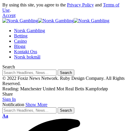
By using this site, you agree to the
Privacy Policy
and
Terms of
Use
.
Accept
Norsk Gambling
Betting
Casino
Blogg
Kontakt Oss
Norsk bokmål
Search
© 2022 Foxiz News Network. Ruby Design Company. All Rights
Reserved.
Reading:
Manchester United Mot Real Betis Kampforløp
Share
Sign In
Notification
Show More
Aa