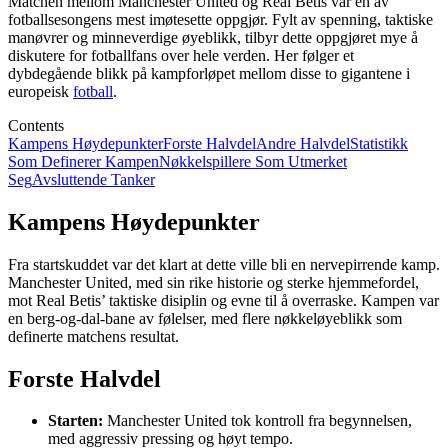
Matchen mellom Manchester United og Real Betis var en av
fotballsesongens mest imøtesette oppgjør. Fylt av spenning, taktiske
manøvrer og minneverdige øyeblikk, tilbyr dette oppgjøret mye å
diskutere for fotballfans over hele verden. Her følger et
dybdegående blikk på kampforløpet mellom disse to gigantene i
europeisk
fotball
.
Contents
Kampens Høydepunkter
Forste Halvdel
Andre Halvdel
Statistikk
Som Definerer Kampen
Nøkkelspillere Som Utmerket
Seg
Avsluttende Tanker
Kampens Høydepunkter
Fra startskuddet var det klart at dette ville bli en nervepirrende kamp.
Manchester United, med sin rike historie og sterke hjemmefordel,
mot Real Betis’ taktiske disiplin og evne til å overraske. Kampen var
en berg-og-dal-bane av følelser, med flere nøkkeløyeblikk som
definerte matchens resultat.
Forste Halvdel
Starten:
Manchester United tok kontroll fra begynnelsen,
med aggressiv pressing og høyt tempo.