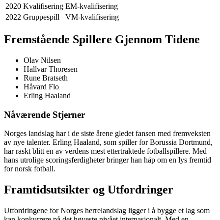
2020
Kvalifisering
EM-kvalifisering
2022
Gruppespill
VM-kvalifisering
Fremstående Spillere Gjennom Tidene
Olav Nilsen
Hallvar Thoresen
Rune Bratseth
Håvard Flo
Erling Haaland
Nåværende Stjerner
Norges landslag har i de siste årene gledet fansen med fremveksten
av nye talenter. Erling Haaland, som spiller for Borussia Dortmund,
har raskt blitt en av verdens mest ettertraktede fotballspillere. Med
hans utrolige scoringsferdigheter bringer han håp om en lys fremtid
for norsk fotball.
Framtidsutsikter og Utfordringer
Utfordringene for Norges herrelandslag ligger i å bygge et lag som
kan konkurrere på det høyeste nivået internasjonalt. Med en