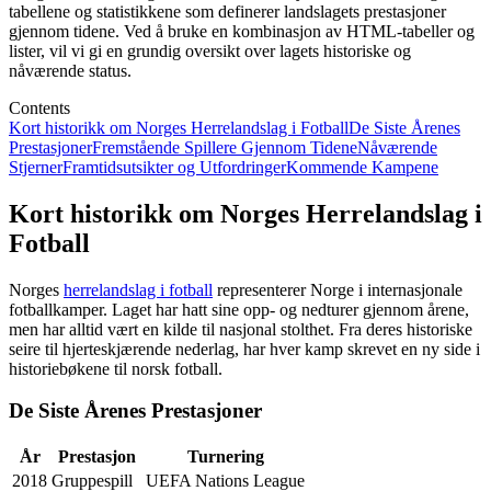
tabellene og statistikkene som definerer landslagets prestasjoner
gjennom tidene. Ved å bruke en kombinasjon av HTML-tabeller og
lister, vil vi gi en grundig oversikt over lagets historiske og
nåværende status.
Contents
Kort historikk om Norges Herrelandslag i Fotball
De Siste Årenes
Prestasjoner
Fremstående Spillere Gjennom Tidene
Nåværende
Stjerner
Framtidsutsikter og Utfordringer
Kommende Kampene
Kort historikk om Norges Herrelandslag i
Fotball
Norges
herrelandslag i fotball
representerer Norge i internasjonale
fotballkamper. Laget har hatt sine opp- og nedturer gjennom årene,
men har alltid vært en kilde til nasjonal stolthet. Fra deres historiske
seire til hjerteskjærende nederlag, har hver kamp skrevet en ny side i
historiebøkene til norsk fotball.
De Siste Årenes Prestasjoner
År
Prestasjon
Turnering
2018
Gruppespill
UEFA Nations League