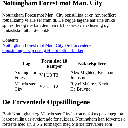
Nottingham Forest mot Man. City
Nottingham Forest mot Man. City oppstilling er en høyprofilert
fotballkamp vi alle ser fram til. De begge lagene har sine unike
spillestiler og mellom dem, en rik historie av rivalisering og
fantastiske fotballøyeblikk.
Contents
Nottingham Forest mot Man. City
De Forventede
Oppstillingene
Gjensidig Historie
Slutt Tanker
Form siste 10
Lag
Nøkkelspillere
kamper
Nottingham
Alex Mighten, Brennan
V4 U3 T3
Forest
Johnson
Manchester
Riyad Mahrez, Kevin
V7 U1 T2
City
De Bruyne
De Forventede Oppstillingene
Both Nottingham og Manchester City har sterk fokus på strategi og
lagoppstilling er avgjørende for suksess. Nottingham kan forventes å
fortsette med sin 3-5-2 formasjon med Stærke forsvarere som