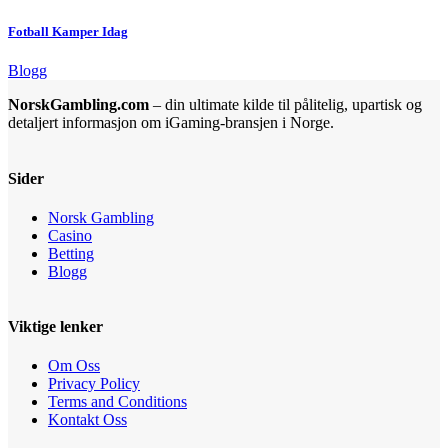
Fotball Kamper Idag
Blogg
NorskGambling.com
– din ultimate kilde til pålitelig, upartisk og
detaljert informasjon om iGaming-bransjen i Norge.
Sider
Norsk Gambling
Casino
Betting
Blogg
Viktige lenker
Om Oss
Privacy Policy
Terms and Conditions
Kontakt Oss