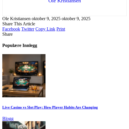
Ole Kristiansen
Ole Kristiansen
oktober 9, 2025
oktober 9, 2025
Share This Article
Facebook
Twitter
Copy Link
Print
Share
Populære Innlegg
Live Casino vs Slot Play: How Player Habits Are Changing
Blogg