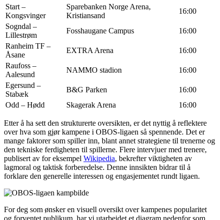
Start –
Sparebanken Norge Arena,
16:00
Kongsvinger
Kristiansand
Sogndal –
Fosshaugane Campus
16:00
Lillestrøm
Ranheim TF –
EXTRA Arena
16:00
Åsane
Raufoss –
NAMMO stadion
16:00
Aalesund
Egersund –
B&G Parken
16:00
Stabæk
Odd – Hødd
Skagerak Arena
16:00
Etter å ha sett den strukturerte oversikten, er det nyttig å reflektere
over hva som gjør kampene i OBOS-ligaen så spennende. Det er
mange faktorer som spiller inn, blant annet strategiene til trenerne og
den tekniske ferdigheten til spillerne. Flere intervjuer med trenere,
publisert av for eksempel
Wikipedia
, bekrefter viktigheten av
lagmoral og taktisk forberedelse. Denne innsikten bidrar til å
forklare den generelle interessen og engasjementet rundt ligaen.
For deg som ønsker en visuell oversikt over kampenes popularitet
og forventet publikum, har vi utarbeidet et diagram nedenfor som