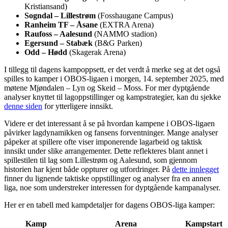
Kristiansand)
Sogndal – Lillestrøm
(Fosshaugane Campus)
Ranheim TF – Åsane
(EXTRA Arena)
Raufoss – Aalesund
(NAMMO stadion)
Egersund – Stabæk
(B&G Parken)
Odd – Hødd
(Skagerak Arena)
I tillegg til dagens kampoppsett, er det verdt å merke seg at det også
spilles to kamper i OBOS-ligaen i morgen, 14. september 2025, med
møtene Mjøndalen – Lyn og Skeid – Moss. For mer dyptgående
analyser knyttet til lagoppstillinger og kampstrategier, kan du sjekke
denne siden
for ytterligere innsikt.
Videre er det interessant å se på hvordan kampene i OBOS-ligaen
påvirker lagdynamikken og fansens forventninger. Mange analyser
påpeker at spillere ofte viser imponerende lagarbeid og taktisk
innsikt under slike arrangementer. Dette reflekteres blant annet i
spillestilen til lag som Lillestrøm og Aalesund, som gjennom
historien har kjent både oppturer og utfordringer. På
dette innlegget
finner du lignende taktiske oppstillinger og analyser fra en annen
liga, noe som understreker interessen for dyptgående kampanalyser.
Her er en tabell med kampdetaljer for dagens OBOS-liga kamper:
Kamp
Arena
Kampstart