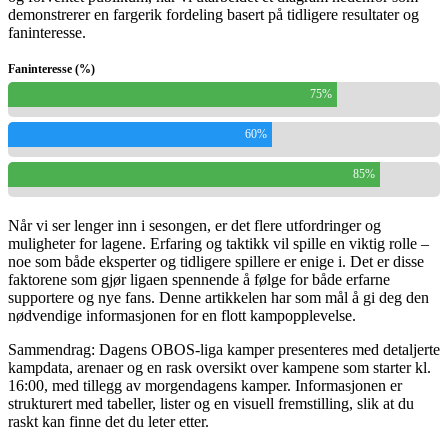
demonstrerer en fargerik fordeling basert på tidligere resultater og
faninteresse.
Faninteresse (%)
75%
60%
85%
Når vi ser lenger inn i sesongen, er det flere utfordringer og
muligheter for lagene. Erfaring og taktikk vil spille en viktig rolle –
noe som både eksperter og tidligere spillere er enige i. Det er disse
faktorene som gjør ligaen spennende å følge for både erfarne
supportere og nye fans. Denne artikkelen har som mål å gi deg den
nødvendige informasjonen for en flott kampopplevelse.
Sammendrag: Dagens OBOS-liga kamper presenteres med detaljerte
kampdata, arenaer og en rask oversikt over kampene som starter kl.
16:00, med tillegg av morgendagens kamper. Informasjonen er
strukturert med tabeller, lister og en visuell fremstilling, slik at du
raskt kan finne det du leter etter.