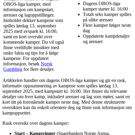
Dagens OBOS-liga
OBOS-liga kamper, med
kamper starter kl. 16:00
informasjon om kampstart,
Totalt seks kamper spilles
arenaer og lagoppstillinger.
på ulike arenaer
Innholdet dekker kampene som
Flere kamper følger neste
spilles lørdag 13. september
dag
2025 med avspark kl. 16:00,
Oppdaterte kampdetaljer
samt en kort oversikt over
og arenaer
kommende kamper. Du vil også
finne verdifulle innsikter med
raske fakta og tips for å følge
kampene. For oppdatert
informasjon, besøk
Norsk
Gambling
for flere detaljer.
Artikkelen handler om dagens OBOS-liga kamper og gir en rask,
informativ oppsummering av kampene som spilles lørdag 13.
september 2025, med kampstart kl. 16:00. Her finner du relevante
detaljer om hver kamp, inkludert arenaer og lag som møter, samt en
kort titt på forestående kamper neste dag. Med denne strukturerte
oversikten kan du enkelt orientere deg og finne rask informasjon om
kampoppsettet.
Rask oversikt over dagens kamper:
Start – Kongsvinger
(Sparebanken Norge Arena,