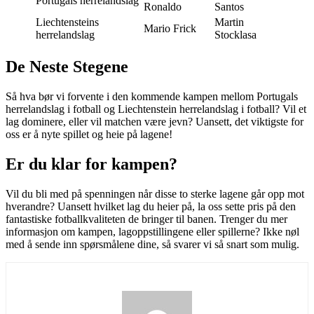
Portugals herrelandslag
Ronaldo
Santos
Liechtensteins
Martin
Mario Frick
herrelandslag
Stocklasa
De Neste Stegene
Så hva bør vi forvente i den kommende kampen mellom Portugals
herrelandslag i fotball og Liechtenstein herrelandslag i fotball? Vil et
lag dominere, eller vil matchen være jevn? Uansett, det viktigste for
oss er å nyte spillet og heie på lagene!
Er du klar for kampen?
Vil du bli med på spenningen når disse to sterke lagene går opp mot
hverandre? Uansett hvilket lag du heier på, la oss sette pris på den
fantastiske fotballkvaliteten de bringer til banen. Trenger du mer
informasjon om kampen, lagoppstillingene eller spillerne? Ikke nøl
med å sende inn spørsmålene dine, så svarer vi så snart som mulig.