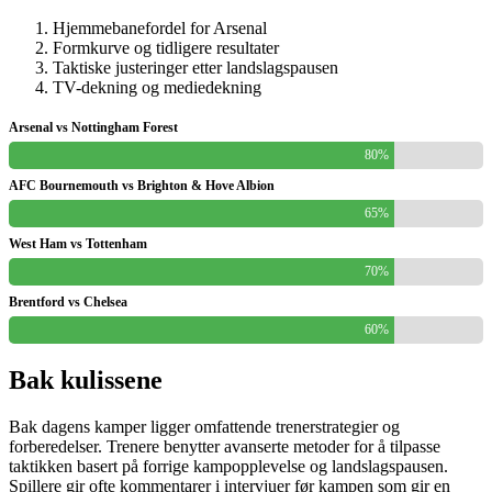
Hjemmebanefordel for Arsenal
Formkurve og tidligere resultater
Taktiske justeringer etter landslagspausen
TV-dekning og mediedekning
Arsenal vs Nottingham Forest
80%
AFC Bournemouth vs Brighton & Hove Albion
65%
West Ham vs Tottenham
70%
Brentford vs Chelsea
60%
Bak kulissene
Bak dagens kamper ligger omfattende trenerstrategier og
forberedelser. Trenere benytter avanserte metoder for å tilpasse
taktikken basert på forrige kampopplevelse og landslagspausen.
Spillere gir ofte kommentarer i intervjuer før kampen som gir en