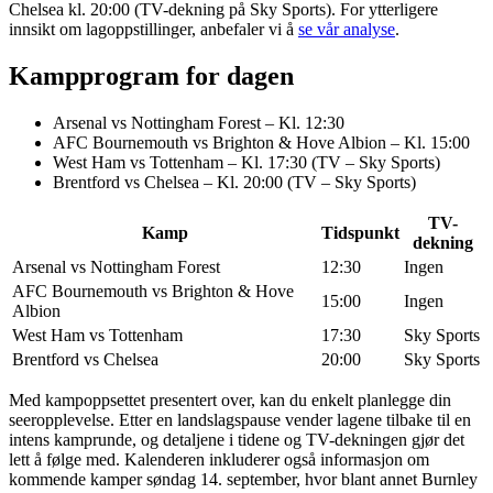
Chelsea kl. 20:00 (TV-dekning på Sky Sports). For ytterligere
innsikt om lagoppstillinger, anbefaler vi å
se vår analyse
.
Kampprogram for dagen
Arsenal vs Nottingham Forest – Kl. 12:30
AFC Bournemouth vs Brighton & Hove Albion – Kl. 15:00
West Ham vs Tottenham – Kl. 17:30 (TV – Sky Sports)
Brentford vs Chelsea – Kl. 20:00 (TV – Sky Sports)
TV-
Kamp
Tidspunkt
dekning
Arsenal vs Nottingham Forest
12:30
Ingen
AFC Bournemouth vs Brighton & Hove
15:00
Ingen
Albion
West Ham vs Tottenham
17:30
Sky Sports
Brentford vs Chelsea
20:00
Sky Sports
Med kampoppsettet presentert over, kan du enkelt planlegge din
seeropplevelse. Etter en landslagspause vender lagene tilbake til en
intens kamprunde, og detaljene i tidene og TV-dekningen gjør det
lett å følge med. Kalenderen inkluderer også informasjon om
kommende kamper søndag 14. september, hvor blant annet Burnley