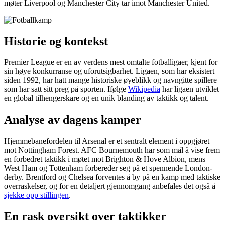
møter Liverpool og Manchester City tar imot Manchester United.
Historie og kontekst
Premier League er en av verdens mest omtalte fotballigaer, kjent for
sin høye konkurranse og uforutsigbarhet. Ligaen, som har eksistert
siden 1992, har hatt mange historiske øyeblikk og navngitte spillere
som har satt sitt preg på sporten. Ifølge
Wikipedia
har ligaen utviklet
en global tilhengerskare og en unik blanding av taktikk og talent.
Analyse av dagens kamper
Hjemmebanefordelen til Arsenal er et sentralt element i oppgjøret
mot Nottingham Forest. AFC Bournemouth har som mål å vise frem
en forbedret taktikk i møtet mot Brighton & Hove Albion, mens
West Ham og Tottenham forbereder seg på et spennende London-
derby. Brentford og Chelsea forventes å by på en kamp med taktiske
overraskelser, og for en detaljert gjennomgang anbefales det også å
sjekke opp stillingen
.
En rask oversikt over taktikker