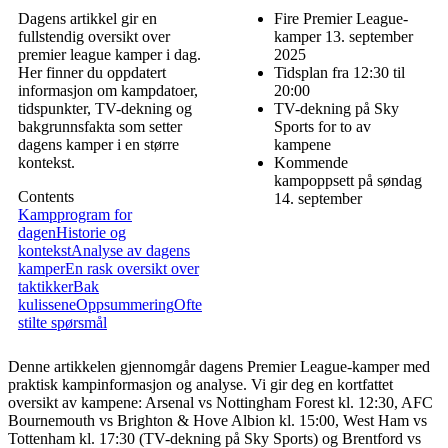
Dagens artikkel gir en
Fire Premier League-
fullstendig oversikt over
kamper 13. september
premier league kamper i dag.
2025
Her finner du oppdatert
Tidsplan fra 12:30 til
informasjon om kampdatoer,
20:00
tidspunkter, TV-dekning og
TV-dekning på Sky
bakgrunnsfakta som setter
Sports for to av
dagens kamper i en større
kampene
kontekst.
Kommende
kampoppsett på søndag
Contents
14. september
Kampprogram for
dagen
Historie og
kontekst
Analyse av dagens
kamper
En rask oversikt over
taktikker
Bak
kulissene
Oppsummering
Ofte
stilte spørsmål
Denne artikkelen gjennomgår dagens Premier League-kamper med
praktisk kampinformasjon og analyse. Vi gir deg en kortfattet
oversikt av kampene: Arsenal vs Nottingham Forest kl. 12:30, AFC
Bournemouth vs Brighton & Hove Albion kl. 15:00, West Ham vs
Tottenham kl. 17:30 (TV-dekning på Sky Sports) og Brentford vs