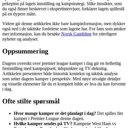
pekepinn på lagets innstilling og kampstrategi. Slike innsikter, som
du også finner beskrevet i ekspertintervjuer, forklarer lagets spillestil
på en dypere måte.
Videre gir denne artikkelen ikke bare kampinformasjon, men dykker
også ned i de taktiske fordelene som lagene har. For fans som ønsker
mer informasjon, kan du besøke
Norsk Gambling
for ytterligere
nyheter og analyser.
Oppsummering
Dagens oversikt over premier league kamper i dag gir en helhetlig
fremstilling med kampoppsett, tidspunkter og TV-dekning.
Artikkelen presenterer både historisk kontekst og taktisk analyse
som setter dagens kamper i perspektiv. Med nøye utvalgte detaljer
og visuelle elementer får du et komplett bilde av hva du kan forvente
i dag.
Ofte stilte spørsmål
Hvor mange kamper er det planlagt i dag?
Det spilles fire
kamper i Premier League denne dagen.
Hvilke kamper sendes på TV?
Kampene West Ham vs