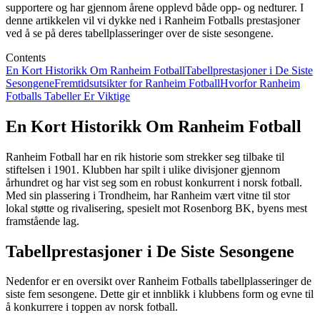
supportere og har gjennom årene opplevd både opp- og nedturer. I
denne artikkelen vil vi dykke ned i Ranheim Fotballs prestasjoner
ved å se på deres tabellplasseringer over de siste sesongene.
Contents
En Kort Historikk Om Ranheim Fotball
Tabellprestasjoner i De Siste
Sesongene
Fremtidsutsikter for Ranheim Fotball
Hvorfor Ranheim
Fotballs Tabeller Er Viktige
En Kort Historikk Om Ranheim Fotball
Ranheim Fotball har en rik historie som strekker seg tilbake til
stiftelsen i 1901. Klubben har spilt i ulike divisjoner gjennom
århundret og har vist seg som en robust konkurrent i norsk fotball.
Med sin plassering i Trondheim, har Ranheim vært vitne til stor
lokal støtte og rivalisering, spesielt mot Rosenborg BK, byens mest
framstående lag.
Tabellprestasjoner i De Siste Sesongene
Nedenfor er en oversikt over Ranheim Fotballs tabellplasseringer de
siste fem sesongene. Dette gir et innblikk i klubbens form og evne til
å konkurrere i toppen av norsk fotball.