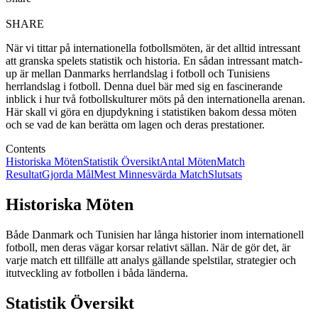
SHARE
När vi tittar på internationella fotbollsmöten, är det alltid intressant
att granska spelets statistik och historia. En sådan intressant match-
up är mellan Danmarks herrlandslag i fotboll och Tunisiens
herrlandslag i fotboll. Denna duel bär med sig en fascinerande
inblick i hur två fotbollskulturer möts på den internationella arenan.
Här skall vi göra en djupdykning i statistiken bakom dessa möten
och se vad de kan berätta om lagen och deras prestationer.
Contents
Historiska Möten
Statistik Översikt
Antal Möten
Match
Resultat
Gjorda Mål
Mest Minnesvärda Match
Slutsats
Historiska Möten
Både Danmark och Tunisien har långa historier inom internationell
fotboll, men deras vägar korsar relativt sällan. När de gör det, är
varje match ett tillfälle att analys gällande spelstilar, strategier och
itutveckling av fotbollen i båda länderna.
Statistik Översikt