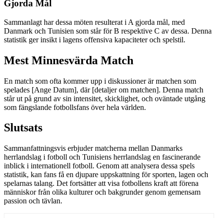
Gjorda Mål
Sammanlagt har dessa möten resulterat i A gjorda mål, med
Danmark och Tunisien som står för B respektive C av dessa. Denna
statistik ger insikt i lagens offensiva kapaciteter och spelstil.
Mest Minnesvärda Match
En match som ofta kommer upp i diskussioner är matchen som
spelades [Ange Datum], där [detaljer om matchen]. Denna match
står ut på grund av sin intensitet, skicklighet, och oväntade utgång
som fängslande fotbollsfans över hela världen.
Slutsats
Sammanfattningsvis erbjuder matcherna mellan Danmarks
herrlandslag i fotboll och Tunisiens herrlandslag en fascinerande
inblick i internationell fotboll. Genom att analysera dessa spels
statistik, kan fans få en djupare uppskattning för sporten, lagen och
spelarnas talang. Det fortsätter att visa fotbollens kraft att förena
människor från olika kulturer och bakgrunder genom gemensam
passion och tävlan.