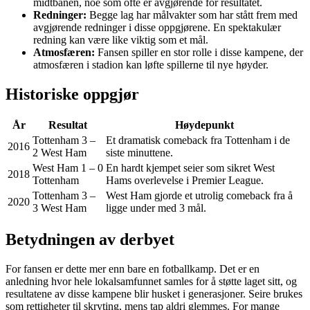
midtbanen, noe som ofte er avgjørende for resultatet.
Redninger:
Begge lag har målvakter som har stått frem med
avgjørende redninger i disse oppgjørene. En spektakulær
redning kan være like viktig som et mål.
Atmosfæren:
Fansen spiller en stor rolle i disse kampene, der
atmosfæren i stadion kan løfte spillerne til nye høyder.
Historiske oppgjør
År
Resultat
Høydepunkt
Tottenham 3 –
Et dramatisk comeback fra Tottenham i de
2016
2 West Ham
siste minuttene.
West Ham 1 – 0
En hardt kjempet seier som sikret West
2018
Tottenham
Hams overlevelse i Premier League.
Tottenham 3 –
West Ham gjorde et utrolig comeback fra å
2020
3 West Ham
ligge under med 3 mål.
Betydningen av derbyet
For fansen er dette mer enn bare en fotballkamp. Det er en
anledning hvor hele lokalsamfunnet samles for å støtte laget sitt, og
resultatene av disse kampene blir husket i generasjoner. Seire brukes
som rettigheter til skryting, mens tap aldri glemmes. For mange