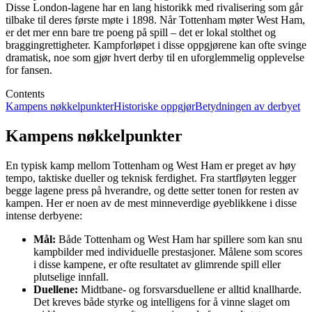
Disse London-lagene har en lang historikk med rivalisering som går
tilbake til deres første møte i 1898. Når Tottenham møter West Ham,
er det mer enn bare tre poeng på spill – det er lokal stolthet og
braggingrettigheter. Kampforløpet i disse oppgjørene kan ofte svinge
dramatisk, noe som gjør hvert derby til en uforglemmelig opplevelse
for fansen.
Contents
Kampens nøkkelpunkter
Historiske oppgjør
Betydningen av derbyet
Kampens nøkkelpunkter
En typisk kamp mellom Tottenham og West Ham er preget av høy
tempo, taktiske dueller og teknisk ferdighet. Fra startfløyten legger
begge lagene press på hverandre, og dette setter tonen for resten av
kampen. Her er noen av de mest minneverdige øyeblikkene i disse
intense derbyene:
Mål:
Både Tottenham og West Ham har spillere som kan snu
kampbilder med individuelle prestasjoner. Målene som scores
i disse kampene, er ofte resultatet av glimrende spill eller
plutselige innfall.
Duellene:
Midtbane- og forsvarsduellene er alltid knallharde.
Det kreves både styrke og intelligens for å vinne slaget om