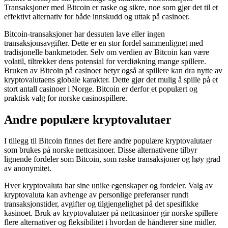
Transaksjoner med Bitcoin er raske og sikre, noe som gjør det til et
effektivt alternativ for både innskudd og uttak på casinoer.
Bitcoin-transaksjoner har dessuten lave eller ingen
transaksjonsavgifter. Dette er en stor fordel sammenlignet med
tradisjonelle bankmetoder. Selv om verdien av Bitcoin kan være
volatil, tiltrekker dens potensial for verdiøkning mange spillere.
Bruken av Bitcoin på casinoer betyr også at spillere kan dra nytte av
kryptovalutaens globale karakter. Dette gjør det mulig å spille på et
stort antall casinoer i Norge. Bitcoin er derfor et populært og
praktisk valg for norske casinospillere.
Andre populære kryptovalutaer
I tillegg til Bitcoin finnes det flere andre populære kryptovalutaer
som brukes på norske nettcasinoer. Disse alternativene tilbyr
lignende fordeler som Bitcoin, som raske transaksjoner og høy grad
av anonymitet.
Hver kryptovaluta har sine unike egenskaper og fordeler. Valg av
kryptovaluta kan avhenge av personlige preferanser rundt
transaksjonstider, avgifter og tilgjengelighet på det spesifikke
kasinoet. Bruk av kryptovalutaer på nettcasinoer gir norske spillere
flere alternativer og fleksibilitet i hvordan de håndterer sine midler.