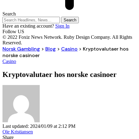
Search
Have an existing account?
Sign In
Follow US
© 2022 Foxiz News Network. Ruby Design Company. All Rights
Reserved.
Norsk Gambling
>
Blog
>
Casino
>
Kryptovalutaer hos
norske casinoer
Casino
Kryptovalutaer hos norske casinoer
Last updated: 2024/01/09 at 2:12 PM
Ole Kristiansen
Share