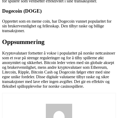
for spillere som verdsetter effektivitet i sine transaksjoner.
Dogecoin (DOGE)
Opprettet som en meme coin, har Dogecoin vunnet popularitet for
sin brukervennlighet og fellesskap. Den tilbyr raske og billige
transaksjoner.
Oppsummering
Kryptovalutaer fortsetter å vokse i popularitet på norske nettcasinoer
som et svar på strenge reguleringer og for å tilby spillerne økt
anonymitet og sikkerhet. Bitcoin leder veien med sin globale aksept
og brukervennlighet, mens andre kryptovalutaer som Ethereum,
Litecoin, Ripple, Bitcoin Cash og Dogecoin følger etter med sine
egne unike fordeler. Disse digitale valutaene tilbyr raske og sikre
transaksjoner med lave eller ingen avgifter. Det gir en effektiv og
fleksibel spillopplevelse for norske casinospillere.