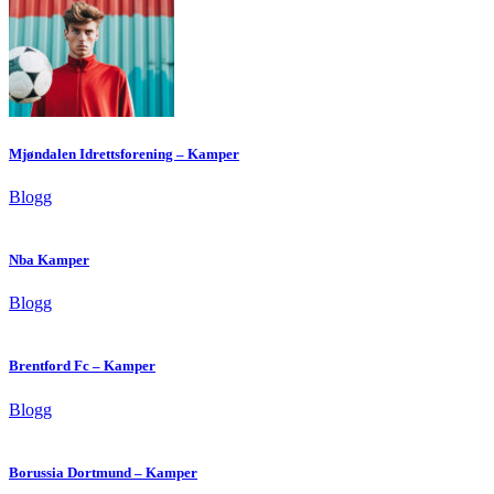
Mjøndalen Idrettsforening – Kamper
Blogg
Nba Kamper
Blogg
Brentford Fc – Kamper
Blogg
Borussia Dortmund – Kamper