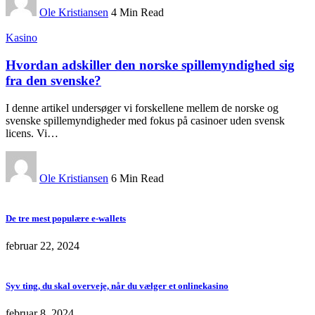
Ole Kristiansen
4 Min Read
Kasino
Hvordan adskiller den norske spillemyndighed sig
fra den svenske?
I denne artikel undersøger vi forskellene mellem de norske og
svenske spillemyndigheder med fokus på casinoer uden svensk
licens. Vi
…
Ole Kristiansen
6 Min Read
De tre mest populære e-wallets
februar 22, 2024
Syv ting, du skal overveje, når du vælger et onlinekasino
februar 8, 2024