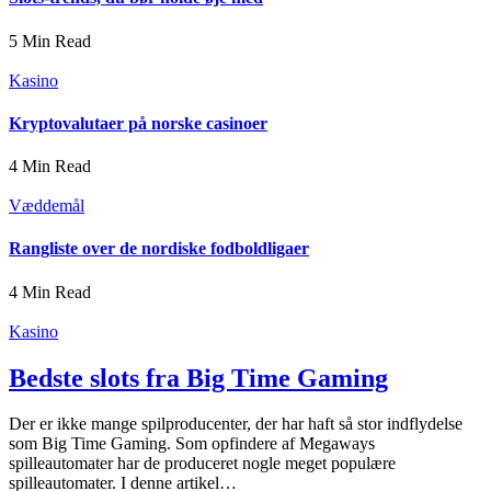
5 Min Read
Kasino
Kryptovalutaer på norske casinoer
4 Min Read
Væddemål
Rangliste over de nordiske fodboldligaer
4 Min Read
Kasino
Bedste slots fra Big Time Gaming
Der er ikke mange spilproducenter, der har haft så stor indflydelse
som Big Time Gaming. Som opfindere af Megaways
spilleautomater har de produceret nogle meget populære
spilleautomater. I denne artikel
…