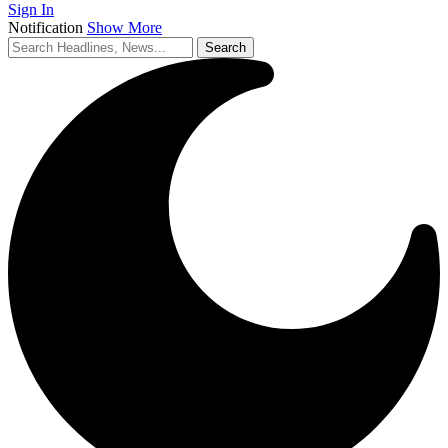
Sign In
Notification
Show More