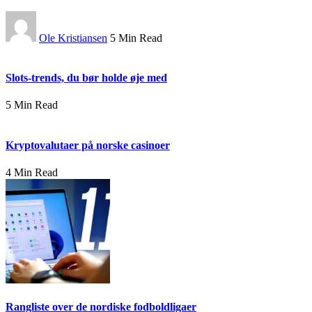
Ole Kristiansen
5 Min Read
Slots-trends, du bør holde øje med
5 Min Read
Kryptovalutaer på norske casinoer
4 Min Read
Rangliste over de nordiske fodboldligaer