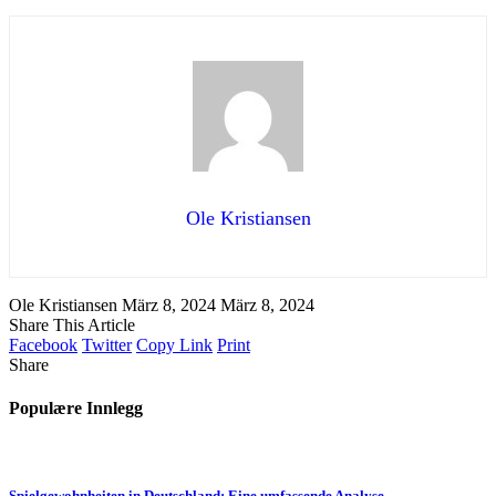
Ole Kristiansen
Ole Kristiansen
März 8, 2024
März 8, 2024
Share This Article
Facebook
Twitter
Copy Link
Print
Share
Populære Innlegg
Spielgewohnheiten in Deutschland: Eine umfassende Analyse