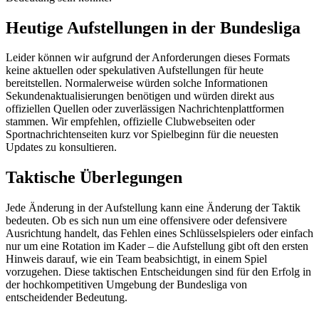
Heutige Aufstellungen in der Bundesliga
Leider können wir aufgrund der Anforderungen dieses Formats
keine aktuellen oder spekulativen Aufstellungen für heute
bereitstellen. Normalerweise würden solche Informationen
Sekundenaktualisierungen benötigen und würden direkt aus
offiziellen Quellen oder zuverlässigen Nachrichtenplattformen
stammen. Wir empfehlen, offizielle Clubwebseiten oder
Sportnachrichtenseiten kurz vor Spielbeginn für die neuesten
Updates zu konsultieren.
Taktische Überlegungen
Jede Änderung in der Aufstellung kann eine Änderung der Taktik
bedeuten. Ob es sich nun um eine offensivere oder defensivere
Ausrichtung handelt, das Fehlen eines Schlüsselspielers oder einfach
nur um eine Rotation im Kader – die Aufstellung gibt oft den ersten
Hinweis darauf, wie ein Team beabsichtigt, in einem Spiel
vorzugehen. Diese taktischen Entscheidungen sind für den Erfolg in
der hochkompetitiven Umgebung der Bundesliga von
entscheidender Bedeutung.