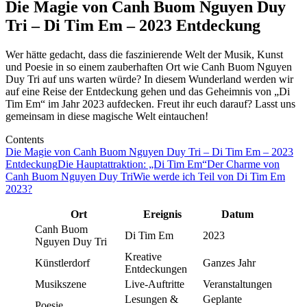
Die Magie von Canh Buom Nguyen Duy
Tri – Di Tim Em – 2023 Entdeckung
Wer hätte gedacht, dass die faszinierende Welt der Musik, Kunst
und Poesie in so einem zauberhaften Ort wie Canh Buom Nguyen
Duy Tri auf uns warten würde? In diesem Wunderland werden wir
auf eine Reise der Entdeckung gehen und das Geheimnis von „Di
Tim Em“ im Jahr 2023 aufdecken. Freut ihr euch darauf? Lasst uns
gemeinsam in diese magische Welt eintauchen!
Contents
Die Magie von Canh Buom Nguyen Duy Tri – Di Tim Em – 2023
Entdeckung
Die Hauptattraktion: „Di Tim Em“
Der Charme von
Canh Buom Nguyen Duy Tri
Wie werde ich Teil von Di Tim Em
2023?
Ort
Ereignis
Datum
Canh Buom
Di Tim Em
2023
Nguyen Duy Tri
Kreative
Künstlerdorf
Ganzes Jahr
Entdeckungen
Musikszene
Live-Auftritte
Veranstaltungen
Lesungen &
Geplante
Poesie