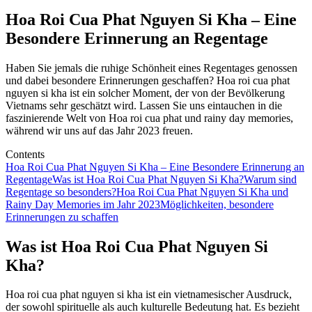
Hoa Roi Cua Phat Nguyen Si Kha – Eine
Besondere Erinnerung an Regentage
Haben Sie jemals die ruhige Schönheit eines Regentages genossen
und dabei besondere Erinnerungen geschaffen? Hoa roi cua phat
nguyen si kha ist ein solcher Moment, der von der Bevölkerung
Vietnams sehr geschätzt wird. Lassen Sie uns eintauchen in die
faszinierende Welt von Hoa roi cua phat und rainy day memories,
während wir uns auf das Jahr 2023 freuen.
Contents
Hoa Roi Cua Phat Nguyen Si Kha – Eine Besondere Erinnerung an
Regentage
Was ist Hoa Roi Cua Phat Nguyen Si Kha?
Warum sind
Regentage so besonders?
Hoa Roi Cua Phat Nguyen Si Kha und
Rainy Day Memories im Jahr 2023
Möglichkeiten, besondere
Erinnerungen zu schaffen
Was ist Hoa Roi Cua Phat Nguyen Si
Kha?
Hoa roi cua phat nguyen si kha ist ein vietnamesischer Ausdruck,
der sowohl spirituelle als auch kulturelle Bedeutung hat. Es bezieht