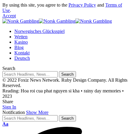
By using this site, you agree to the
Privacy Policy
and
Terms of
Use
.
Accept
Norwegisches Glücksspiel
Wetten
Kasino
Blog
Kontakt
Deutsch
Search
© 2022 Foxiz News Network. Ruby Design Company. All Rights
Reserved.
Reading:
Hoa roi cua phat nguyen si kha • rainy day memories •
2023
Share
Sign In
Notification
Show More
Aa