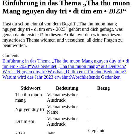
Einführung in das Thema „Tha thu muon
Mang nguyen duy tri • di tim em • 2023“
Hast du schon einmal von dem Begriff „Tha thu muon mang
nguyen duy tri • di tim em • 2023“ gehört und dich gefragt, was
genau dahintersteckt? In diesem Artikel werden wir uns diesem
mysteriösen Thema widmen und versuchen, all deine Fragen zu
beantworten.
Contents
Einführung in das Thema „Tha thu muon Mang nguyen duy tri • di
tim em • 2023“
Was bedeutet „Tha thu muon mang“ auf Deutsch?
Wer ist Nguyen duy tri?
Was hat „Di tim em“ für eine Bedeutung?
Warum wird das Jahr 2023 erwähnt?
Abschließende Gedanken
Stichwort
Bedeutung
Bezug
Tha thu muon
Vietnamesischer
–
mang
Ausdruck
Vietnamesischer
Nguyen duy tri
–
Name
Vietnamesischer
Di tim em
–
Ausdruck
Geplante
2023
Jahr