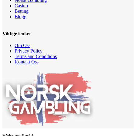
Norsk Gambling
Casino
Betting
Blogg
Viktige lenker
Om Oss
Privacy Policy
Terms and Conditions
Kontakt Oss
Welcome Back!