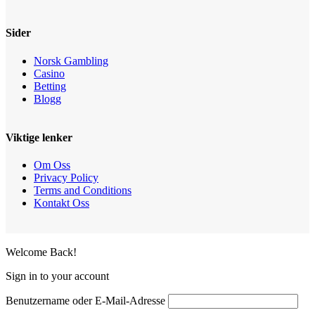
Sider
Norsk Gambling
Casino
Betting
Blogg
Viktige lenker
Om Oss
Privacy Policy
Terms and Conditions
Kontakt Oss
Welcome Back!
Sign in to your account
Benutzername oder E-Mail-Adresse