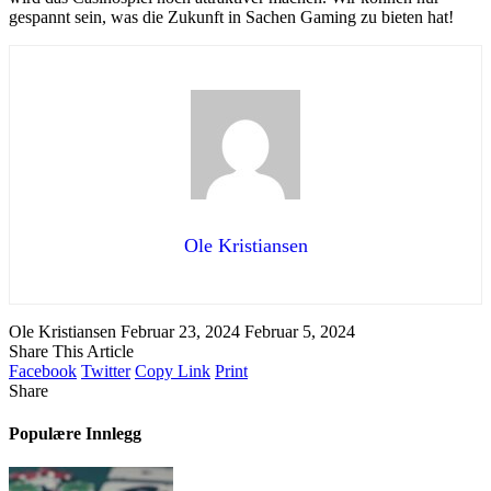
gespannt sein, was die Zukunft in Sachen Gaming zu bieten hat!
Ole Kristiansen
Ole Kristiansen
Februar 23, 2024
Februar 5, 2024
Share This Article
Facebook
Twitter
Copy Link
Print
Share
Populære Innlegg