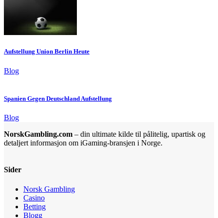
Aufstellung Union Berlin Heute
Blog
Spanien Gegen Deutschland Aufstellung
Blog
NorskGambling.com
– din ultimate kilde til pålitelig, upartisk og
detaljert informasjon om iGaming-bransjen i Norge.
Sider
Norsk Gambling
Casino
Betting
Blogg