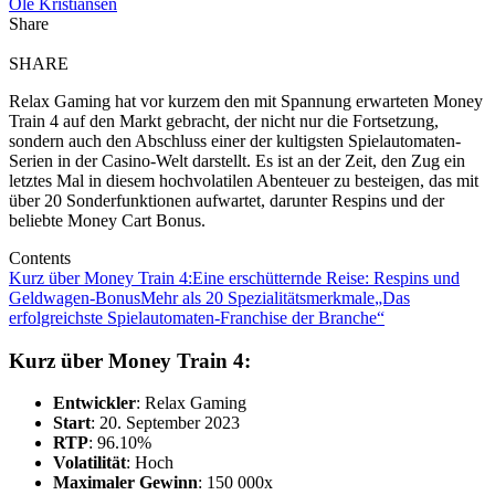
Ole Kristiansen
Share
SHARE
Relax Gaming hat vor kurzem den mit Spannung erwarteten Money
Train 4 auf den Markt gebracht, der nicht nur die Fortsetzung,
sondern auch den Abschluss einer der kultigsten Spielautomaten-
Serien in der Casino-Welt darstellt. Es ist an der Zeit, den Zug ein
letztes Mal in diesem hochvolatilen Abenteuer zu besteigen, das mit
über 20 Sonderfunktionen aufwartet, darunter Respins und der
beliebte Money Cart Bonus.
Contents
Kurz über Money Train 4:
Eine erschütternde Reise: Respins und
Geldwagen-Bonus
Mehr als 20 Spezialitätsmerkmale
„Das
erfolgreichste Spielautomaten-Franchise der Branche“
Kurz über Money Train 4:
Entwickler
: Relax Gaming
Start
: 20. September 2023
RTP
: 96.10%
Volatilität
: Hoch
Maximaler Gewinn
: 150 000x