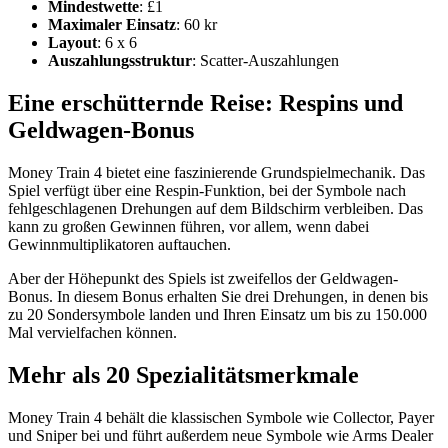
Mindestwette
: £1
Maximaler Einsatz
: 60 kr
Layout
: 6 x 6
Auszahlungsstruktur
: Scatter-Auszahlungen
Eine erschütternde Reise: Respins und
Geldwagen-Bonus
Money Train 4 bietet eine faszinierende Grundspielmechanik. Das
Spiel verfügt über eine Respin-Funktion, bei der Symbole nach
fehlgeschlagenen Drehungen auf dem Bildschirm verbleiben. Das
kann zu großen Gewinnen führen, vor allem, wenn dabei
Gewinnmultiplikatoren auftauchen.
Aber der Höhepunkt des Spiels ist zweifellos der Geldwagen-
Bonus. In diesem Bonus erhalten Sie drei Drehungen, in denen bis
zu 20 Sondersymbole landen und Ihren Einsatz um bis zu 150.000
Mal vervielfachen können.
Mehr als 20 Spezialitätsmerkmale
Money Train 4 behält die klassischen Symbole wie Collector, Payer
und Sniper bei und führt außerdem neue Symbole wie Arms Dealer