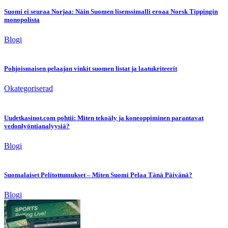
Suomi ei seuraa Norjaa: Näin Suomen lisenssimalli eroaa Norsk Tippingin
monopolista
Blogi
Pohjoismaisen pelaajan vinkit suomen listat ja laatukriteerit
Okategoriserad
Uudetkasinot.com pohtii: Miten tekoäly ja koneoppiminen parantavat
vedonlyöntianalyysiä?
Blogi
Suomalaiset Pelitottumukset – Miten Suomi Pelaa Tänä Päivänä?
Blogi