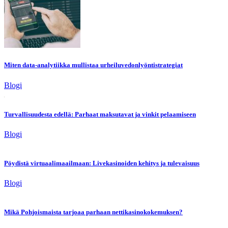
Miten data-analytiikka mullistaa urheiluvedonlyöntistrategiat
Blogi
Turvallisuudesta edellä: Parhaat maksutavat ja vinkit pelaamiseen
Blogi
Pöydistä virtuaalimaailmaan: Livekasinoiden kehitys ja tulevaisuus
Blogi
Mikä Pohjoismaista tarjoaa parhaan nettikasinokokemuksen?