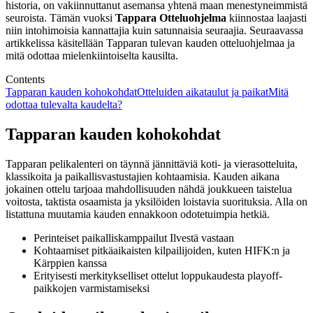
historia, on vakiinnuttanut asemansa yhtenä maan menestyneimmistä
seuroista. Tämän vuoksi
Tappara Otteluohjelma
kiinnostaa laajasti
niin intohimoisia kannattajia kuin satunnaisia seuraajia. Seuraavassa
artikkelissa käsitellään Tapparan tulevan kauden otteluohjelmaa ja
mitä odottaa mielenkiintoiselta kausilta.
Contents
Tapparan kauden kohokohdat
Otteluiden aikataulut ja paikat
Mitä
odottaa tulevalta kaudelta?
Tapparan kauden kohokohdat
Tapparan pelikalenteri on täynnä jännittäviä koti- ja vierasotteluita,
klassikoita ja paikallisvastustajien kohtaamisia. Kauden aikana
jokainen ottelu tarjoaa mahdollisuuden nähdä joukkueen taistelua
voitosta, taktista osaamista ja yksilöiden loistavia suorituksia. Alla on
listattuna muutamia kauden ennakkoon odotetuimpia hetkiä.
Perinteiset paikalliskamppailut Ilvestä vastaan
Kohtaamiset pitkäaikaisten kilpailijoiden, kuten HIFK:n ja
Kärppien kanssa
Erityisesti merkitykselliset ottelut loppukaudesta playoff-
paikkojen varmistamiseksi