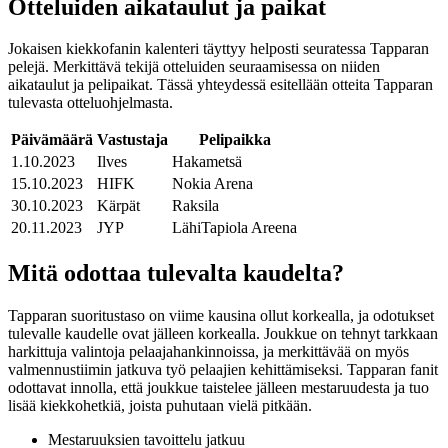
Otteluiden aikataulut ja paikat
Jokaisen kiekkofanin kalenteri täyttyy helposti seuratessa Tapparan
pelejä. Merkittävä tekijä otteluiden seuraamisessa on niiden
aikataulut ja pelipaikat. Tässä yhteydessä esitellään otteita Tapparan
tulevasta otteluohjelmasta.
Päivämäärä
Vastustaja
Pelipaikka
1.10.2023
Ilves
Hakametsä
15.10.2023
HIFK
Nokia Arena
30.10.2023
Kärpät
Raksila
20.11.2023
JYP
LähiTapiola Areena
Mitä odottaa tulevalta kaudelta?
Tapparan suoritustaso on viime kausina ollut korkealla, ja odotukset
tulevalle kaudelle ovat jälleen korkealla. Joukkue on tehnyt tarkkaan
harkittuja valintoja pelaajahankinnoissa, ja merkittävää on myös
valmennustiimin jatkuva työ pelaajien kehittämiseksi. Tapparan fanit
odottavat innolla, että joukkue taistelee jälleen mestaruudesta ja tuo
lisää kiekkohetkiä, joista puhutaan vielä pitkään.
Mestaruuksien tavoittelu jatkuu