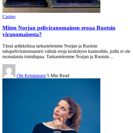
Casino
Miten Norjan peliviranomainen eroaa Ruotsin
viranomaisesta?
Tässä artikkelissa tarkastelemme Norjan ja Ruotsin
rahapeliviranomaisten välisiä eroja keskittyen kasinoihin, joilla ei ole
ruotsalaista toimilupaa. Tarkastelemme Norjan ja Ruotsin
…
Ole Kristiansen
5 Min Read