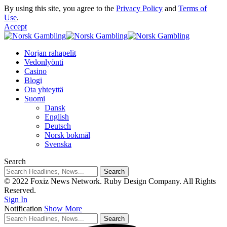
By using this site, you agree to the
Privacy Policy
and
Terms of
Use
.
Accept
Norjan rahapelit
Vedonlyönti
Casino
Blogi
Ota yhteyttä
Suomi
Dansk
English
Deutsch
Norsk bokmål
Svenska
Search
© 2022 Foxiz News Network. Ruby Design Company. All Rights
Reserved.
Sign In
Notification
Show More