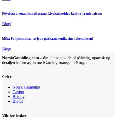
Pöydistä virtuaalimaailmaan: Livekasinoiden kehitys ja tulevaisuus
Blogi
Mikä Pohjoismaista tarjoaa parhaan nettikasinokokemuksen?
Blogi
NorskGambling.com
– din ultimate kilde til pålitelig, upartisk og
detaljert informasjon om iGaming-bransjen i Norge.
Sider
Norsk Gambling
Casino
Betting
Blogg
Viktige lenker