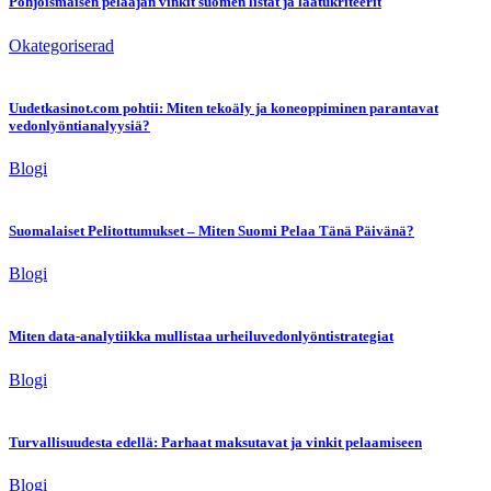
Pohjoismaisen pelaajan vinkit suomen listat ja laatukriteerit
Okategoriserad
Uudetkasinot.com pohtii: Miten tekoäly ja koneoppiminen parantavat
vedonlyöntianalyysiä?
Blogi
Suomalaiset Pelitottumukset – Miten Suomi Pelaa Tänä Päivänä?
Blogi
Miten data-analytiikka mullistaa urheiluvedonlyöntistrategiat
Blogi
Turvallisuudesta edellä: Parhaat maksutavat ja vinkit pelaamiseen
Blogi